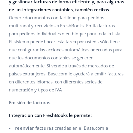
Base Analytics
y gestionar facturas de forma eficiente y, para algunas
Ayuda
Hogar y jardinería
english (US)
de las integraciones contables, también recibos.
IA para e-commerce
Genere documentos con facilidad para pedidos
Base Academy
Productos infantiles
english (GB)
multicanal y reenvíelos a FreshBooks. Emita facturas
Base Connect
Blog
Electrónica
english (IN)
para pedidos individuales o en bloque para toda la lista.
Automatizaciones
El sistema puede hacer esta tarea por usted - sólo tiene
Piezas de automóviles
Servicios
čeština
que configurar las acciones automáticas adecuadas para
Gestión de envíos
que los documentos contables se generen
Supermercado
deutsch
Implementación de sistemas
automáticamente. Si vende a través de mercados de
Salud y belleza
países extranjeros, Base.com le ayudará a emitir facturas
Ελληνικά
Auditoría de cuentas
en diferentes idiomas, con diferentes series de
Moda
español (AR)
numeración y tipos de IVA.
Otros
español (MX)
Emisión de facturas
.
Calculadora de beneficios
Integración con FreshBooks le permite:
Français
reenviar facturas
creadas en el Base.com a
Cooperación y socios
Italiano