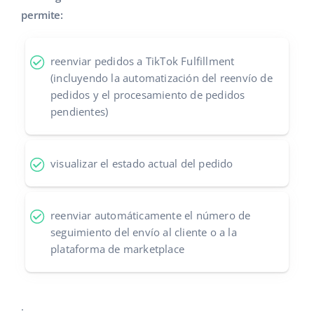
permite:
Contáctanos
polski
português (BR)
reenviar pedidos a TikTok Fulfillment
(incluyendo la automatización del reenvío de
română
pedidos y el procesamiento de pedidos
pendientes)
中文
visualizar el estado actual del pedido
reenviar automáticamente el número de
seguimiento del envío al cliente o a la
plataforma de marketplace
.