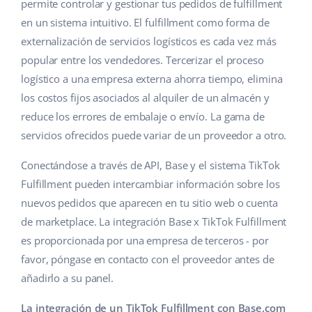
Base Analytics
permite controlar y gestionar tus pedidos de fulfillment
Ayuda
Hogar y jardinería
english (US)
en un sistema intuitivo. El fulfillment como forma de
IA para e-commerce
externalización de servicios logísticos es cada vez más
Base Academy
Productos infantiles
english (GB)
popular entre los vendedores. Tercerizar el proceso
Base Connect
Blog
Electrónica
english (IN)
logístico a una empresa externa ahorra tiempo, elimina
Automatizaciones
los costos fijos asociados al alquiler de un almacén y
Piezas de automóviles
Servicios
čeština
reduce los errores de embalaje o envío. La gama de
Gestión de envíos
servicios ofrecidos puede variar de un proveedor a otro.
Supermercado
deutsch
Implementación de sistemas
Conectándose a través de API, Base y el sistema TikTok
Salud y belleza
Ελληνικά
Auditoría de cuentas
Fulfillment pueden intercambiar información sobre los
Moda
nuevos pedidos que aparecen en tu sitio web o cuenta
español (AR)
de marketplace. La integración Base x TikTok Fulfillment
Otros
español (MX)
es proporcionada por una empresa de terceros - por
favor, póngase en contacto con el proveedor antes de
Calculadora de beneficios
Français
añadirlo a su panel.
Cooperación y socios
Italiano
La integración de un TikTok Fulfillment con Base.com