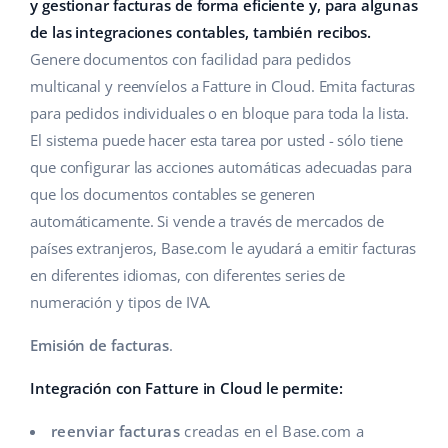
Base Analytics
y gestionar facturas de forma eficiente y, para algunas
Ayuda
Hogar y jardinería
english (US)
de las integraciones contables, también recibos.
IA para e-commerce
Genere documentos con facilidad para pedidos
Base Academy
Productos infantiles
english (GB)
multicanal y reenvíelos a Fatture in Cloud. Emita facturas
Base Connect
Blog
Electrónica
english (IN)
para pedidos individuales o en bloque para toda la lista.
Automatizaciones
El sistema puede hacer esta tarea por usted - sólo tiene
Piezas de automóviles
Servicios
čeština
que configurar las acciones automáticas adecuadas para
Gestión de envíos
que los documentos contables se generen
Supermercado
deutsch
Implementación de sistemas
automáticamente. Si vende a través de mercados de
Salud y belleza
países extranjeros, Base.com le ayudará a emitir facturas
Ελληνικά
Auditoría de cuentas
en diferentes idiomas, con diferentes series de
Moda
español (AR)
numeración y tipos de IVA.
Otros
español (MX)
Emisión de facturas
.
Calculadora de beneficios
Integración con Fatture in Cloud le permite:
Français
reenviar facturas
creadas en el Base.com a
Cooperación y socios
Italiano