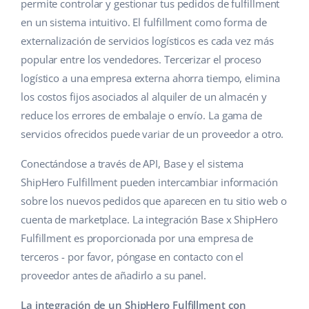
Base Analytics
permite controlar y gestionar tus pedidos de fulfillment
Ayuda
Hogar y jardinería
english (US)
en un sistema intuitivo. El fulfillment como forma de
IA para e-commerce
externalización de servicios logísticos es cada vez más
Base Academy
Productos infantiles
english (GB)
popular entre los vendedores. Tercerizar el proceso
Base Connect
Blog
Electrónica
english (IN)
logístico a una empresa externa ahorra tiempo, elimina
Automatizaciones
los costos fijos asociados al alquiler de un almacén y
Piezas de automóviles
Servicios
čeština
reduce los errores de embalaje o envío. La gama de
Gestión de envíos
servicios ofrecidos puede variar de un proveedor a otro.
Supermercado
deutsch
Implementación de sistemas
Conectándose a través de API, Base y el sistema
Salud y belleza
Ελληνικά
Auditoría de cuentas
ShipHero Fulfillment pueden intercambiar información
Moda
sobre los nuevos pedidos que aparecen en tu sitio web o
español (AR)
cuenta de marketplace. La integración Base x ShipHero
Otros
español (MX)
Fulfillment es proporcionada por una empresa de
terceros - por favor, póngase en contacto con el
Calculadora de beneficios
Français
proveedor antes de añadirlo a su panel.
Cooperación y socios
Italiano
La integración de un ShipHero Fulfillment con