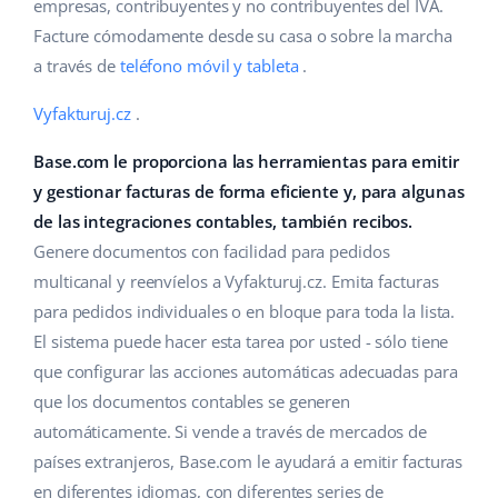
Base Analytics
empresas, contribuyentes y no contribuyentes del IVA.
Ayuda
Hogar y jardinería
english (US)
Facture cómodamente desde su casa o sobre la marcha
IA para e-commerce
a través de
teléfono móvil y tableta
.
Base Academy
Productos infantiles
english (GB)
Base Connect
Vyfakturuj.cz
.
Blog
Electrónica
english (IN)
Automatizaciones
Base.com le proporciona las herramientas para emitir
Piezas de automóviles
Servicios
čeština
y gestionar facturas de forma eficiente y, para algunas
Gestión de envíos
Supermercado
de las integraciones contables, también recibos.
deutsch
Implementación de sistemas
Genere documentos con facilidad para pedidos
Salud y belleza
Ελληνικά
multicanal y reenvíelos a Vyfakturuj.cz. Emita facturas
Auditoría de cuentas
para pedidos individuales o en bloque para toda la lista.
Moda
español (AR)
El sistema puede hacer esta tarea por usted - sólo tiene
Otros
que configurar las acciones automáticas adecuadas para
español (MX)
que los documentos contables se generen
Calculadora de beneficios
automáticamente. Si vende a través de mercados de
Français
países extranjeros, Base.com le ayudará a emitir facturas
Cooperación y socios
Italiano
en diferentes idiomas, con diferentes series de