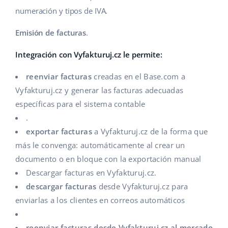
numeración y tipos de IVA.
Contáctanos
polski
Emisión de facturas
.
português (BR)
Integración con Vyfakturuj.cz le permite:
română
reenviar facturas
creadas en el Base.com a
中文
Vyfakturuj.cz y generar las facturas adecuadas
específicas para el sistema contable
.
exportar facturas
a Vyfakturuj.cz de la forma que
más le convenga: automáticamente al crear un
documento o en bloque con la exportación manual
Descargar facturas en Vyfakturuj.cz.
descargar facturas
desde Vyfakturuj.cz para
enviarlas a los clientes en correos automáticos
reenviar facturas desde Vyfakturuj.cz al mercado