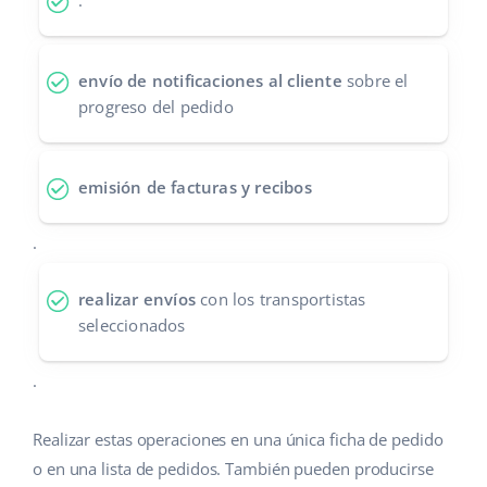
.
Contáctanos
polski
envío de notificaciones al cliente
sobre el
português (BR)
progreso del pedido
română
中文
emisión de facturas y recibos
.
realizar envíos
con los transportistas
seleccionados
.
Realizar estas operaciones en una única ficha de pedido
o en una lista de pedidos. También pueden producirse