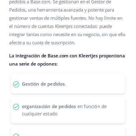
Base Analytics
pedidos a Base.com. Se gestionan en el Gestor de
Ayuda
Hogar y jardinería
english (US)
Pedidos, una herramienta avanzada y potente para
IA para e-commerce
gestionar ventas de múltiples fuentes. No hay límite en
Base Academy
Productos infantiles
english (GB)
el número de cuentas Kleertjes conectadas: puede
Base Connect
Blog
Electrónica
english (IN)
integrar tantas como necesite en su negocio, sin que ello
Automatizaciones
afecte a su cuota de suscripción.
Piezas de automóviles
Servicios
čeština
Gestión de envíos
La integración de Base.com con Kleertjes proporciona
Supermercado
deutsch
una serie de opciones:
Implementación de sistemas
Salud y belleza
Ελληνικά
Auditoría de cuentas
Gestión de pedidos
.
Moda
español (AR)
Otros
español (MX)
organización de pedidos
en función de
cualquier estado
Calculadora de beneficios
Français
Cooperación y socios
Italiano