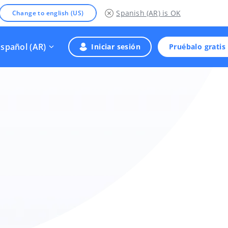
Spanish (AR)
is OK
Change to english (US)
Español (AR)
Iniciar sesión
Pruébalo gratis