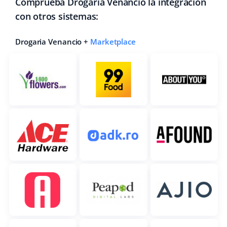
Comprueba Drogaria Venancio la integración
Contáctanos
con otros sistemas:
polski
português (BR)
Drogaria Venancio +
Marketplace
română
中文