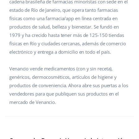
Base Analytics
cadena brasileña de farmacias minoristas con sede en el
Ayuda
Hogar y jardinería
english (US)
estado de Río de Janeiro, que opera tanto farmacias
IA para e-commerce
físicas como una farmacia/app en línea centrada en
Base Academy
Productos infantiles
english (GB)
productos de salud, belleza y bienestar. Se fundó en
Base Connect
Blog
Electrónica
english (IN)
1979 y ha crecido hasta tener más de 125-150 tiendas
Automatizaciones
físicas en Río y ciudades cercanas, además de comercio
Piezas de automóviles
Servicios
čeština
electrónico y entrega a domicilio en todo el país.
Gestión de envíos
Supermercado
deutsch
Implementación de sistemas
Venancio vende medicamentos (con y sin receta),
Salud y belleza
genéricos, dermocosméticos, artículos de higiene y
Ελληνικά
Auditoría de cuentas
productos de conveniencia. Ahora abre sus puertas a los
Moda
español (AR)
vendedores para que publiquen sus productos en el
mercado de Venancio.
Otros
español (MX)
Calculadora de beneficios
Français
Cooperación y socios
Italiano