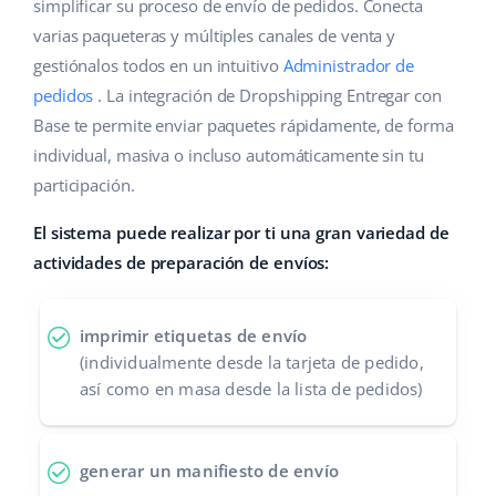
Base Analytics
simplificar su proceso de envío de pedidos. Conecta
Ayuda
Hogar y jardinería
english (US)
varias paqueteras y múltiples canales de venta y
IA para e-commerce
gestiónalos todos en un intuitivo
Administrador de
Base Academy
Productos infantiles
english (GB)
pedidos
. La integración de Dropshipping Entregar con
Base Connect
Blog
Electrónica
english (IN)
Base te permite enviar paquetes rápidamente, de forma
Automatizaciones
individual, masiva o incluso automáticamente sin tu
Piezas de automóviles
Servicios
čeština
participación.
Gestión de envíos
Supermercado
deutsch
El sistema puede realizar por ti una gran variedad de
Implementación de sistemas
actividades de preparación de envíos:
Salud y belleza
Ελληνικά
Auditoría de cuentas
Moda
español (AR)
imprimir etiquetas de envío
(individualmente desde la tarjeta de pedido,
Otros
español (MX)
así como en masa desde la lista de pedidos)
Calculadora de beneficios
Français
generar un manifiesto de envío
Cooperación y socios
Italiano