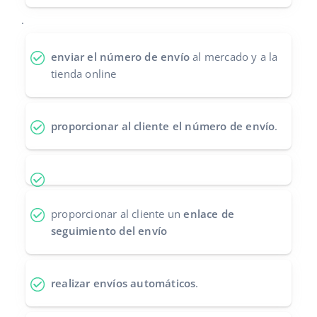
Contáctanos
.
polski
português (BR)
enviar el número de envío
al mercado y a la
tienda online
română
中文
proporcionar al cliente el número de envío
.
proporcionar al cliente un
enlace de
seguimiento del envío
realizar envíos automáticos
.