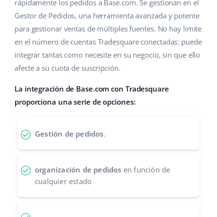
Base Analytics
rápidamente los pedidos a Base.com. Se gestionan en el
Ayuda
Hogar y jardinería
english (US)
Gestor de Pedidos, una herramienta avanzada y potente
IA para e-commerce
para gestionar ventas de múltiples fuentes. No hay límite
Base Academy
Productos infantiles
english (GB)
en el número de cuentas Tradesquare conectadas: puede
Base Connect
Blog
Electrónica
english (IN)
integrar tantas como necesite en su negocio, sin que ello
Automatizaciones
afecte a su cuota de suscripción.
Piezas de automóviles
Servicios
čeština
Gestión de envíos
La integración de Base.com con Tradesquare
Supermercado
deutsch
proporciona una serie de opciones:
Implementación de sistemas
Salud y belleza
Ελληνικά
Auditoría de cuentas
Gestión de pedidos
.
Moda
español (AR)
Otros
español (MX)
organización de pedidos
en función de
cualquier estado
Calculadora de beneficios
Français
Cooperación y socios
Italiano