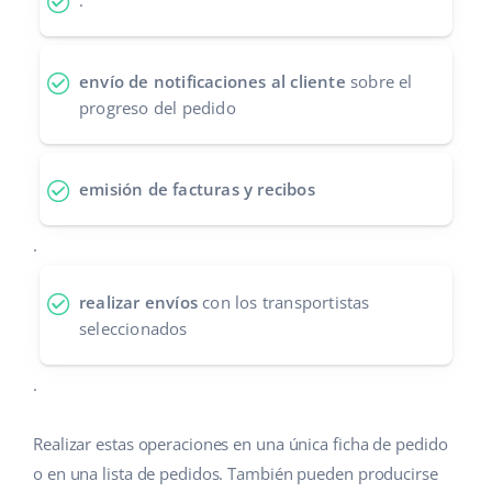
.
Contáctanos
polski
envío de notificaciones al cliente
sobre el
português (BR)
progreso del pedido
română
中文
emisión de facturas y recibos
.
realizar envíos
con los transportistas
seleccionados
.
Realizar estas operaciones en una única ficha de pedido
o en una lista de pedidos. También pueden producirse