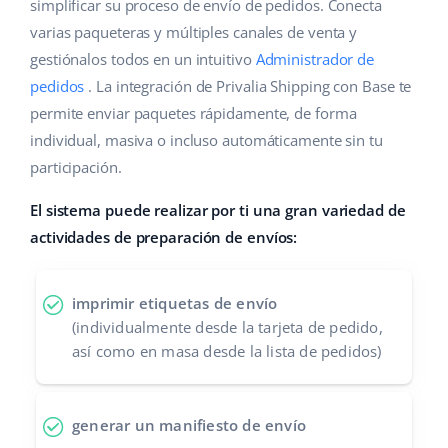
Base Analytics
simplificar su proceso de envío de pedidos. Conecta
Ayuda
Hogar y jardinería
english (US)
varias paqueteras y múltiples canales de venta y
IA para e-commerce
gestiónalos todos en un intuitivo
Administrador de
Base Academy
Productos infantiles
english (GB)
pedidos
. La integración de Privalia Shipping con Base te
Base Connect
Blog
Electrónica
english (IN)
permite enviar paquetes rápidamente, de forma
Automatizaciones
individual, masiva o incluso automáticamente sin tu
Piezas de automóviles
Servicios
čeština
participación.
Gestión de envíos
Supermercado
deutsch
El sistema puede realizar por ti una gran variedad de
Implementación de sistemas
actividades de preparación de envíos:
Salud y belleza
Ελληνικά
Auditoría de cuentas
Moda
español (AR)
imprimir etiquetas de envío
(individualmente desde la tarjeta de pedido,
Otros
español (MX)
así como en masa desde la lista de pedidos)
Calculadora de beneficios
Français
generar un manifiesto de envío
Cooperación y socios
Italiano