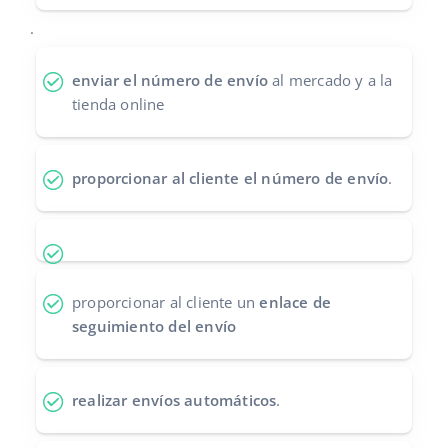
Contáctanos
.
polski
português (BR)
enviar el número de envío
al mercado y a la
tienda online
română
中文
proporcionar al cliente el número de envío
.
proporcionar al cliente un
enlace de
seguimiento del envío
realizar envíos automáticos
.