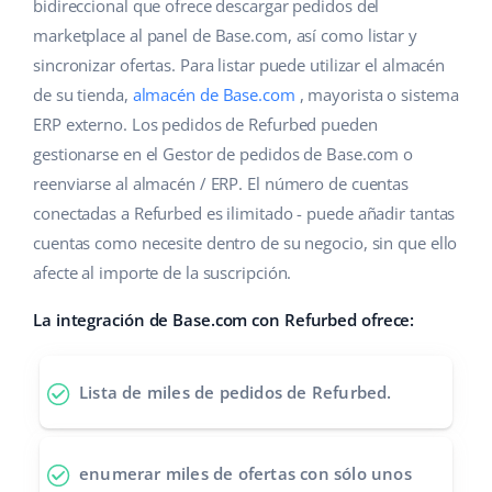
Base Analytics
bidireccional que ofrece descargar pedidos del
Ayuda
Hogar y jardinería
english (US)
marketplace al panel de Base.com, así como listar y
IA para e-commerce
sincronizar ofertas. Para listar puede utilizar el almacén
Base Academy
Productos infantiles
english (GB)
de su tienda,
almacén de Base.com
, mayorista o sistema
Base Connect
Blog
Electrónica
english (IN)
ERP externo. Los pedidos de Refurbed pueden
Automatizaciones
gestionarse en el Gestor de pedidos de Base.com o
Piezas de automóviles
Servicios
čeština
reenviarse al almacén / ERP. El número de cuentas
Gestión de envíos
conectadas a Refurbed es ilimitado - puede añadir tantas
Supermercado
deutsch
Implementación de sistemas
cuentas como necesite dentro de su negocio, sin que ello
Salud y belleza
afecte al importe de la suscripción.
Ελληνικά
Auditoría de cuentas
Moda
La integración de Base.com con Refurbed ofrece:
español (AR)
Otros
español (MX)
Lista de miles de pedidos de Refurbed.
Calculadora de beneficios
Français
enumerar miles de ofertas
con sólo unos
Cooperación y socios
Italiano