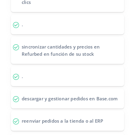
clics
Contáctanos
polski
português (BR)
.
română
sincronizar cantidades y precios
en
中文
Refurbed en función de su stock
.
descargar y gestionar pedidos
en Base.com
reenviar pedidos
a la tienda o al ERP