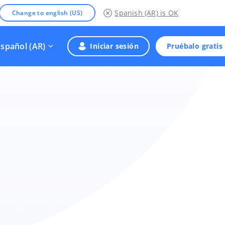
Spanish (AR)
is OK
Change to english (US)
Español (AR)
Iniciar sesión
Pruébalo gratis