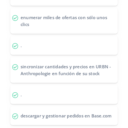
Contáctanos
polski
enumerar miles de ofertas
con sólo unos
português (BR)
clics
română
.
中文
sincronizar cantidades y precios
en URBN -
Anthropologie en función de su stock
.
descargar y gestionar pedidos
en Base.com