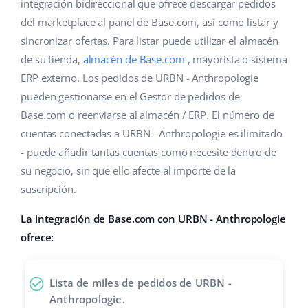
Base Analytics
integración bidireccional que ofrece descargar pedidos
Ayuda
Hogar y jardinería
english (US)
del marketplace al panel de Base.com, así como listar y
IA para e-commerce
sincronizar ofertas. Para listar puede utilizar el almacén
Base Academy
Productos infantiles
english (GB)
de su tienda,
almacén de Base.com
, mayorista o sistema
Base Connect
Blog
Electrónica
english (IN)
ERP externo. Los pedidos de URBN - Anthropologie
Automatizaciones
pueden gestionarse en el Gestor de pedidos de
Piezas de automóviles
Servicios
čeština
Base.com o reenviarse al almacén / ERP. El número de
Gestión de envíos
cuentas conectadas a URBN - Anthropologie es ilimitado
Supermercado
deutsch
Implementación de sistemas
- puede añadir tantas cuentas como necesite dentro de
Salud y belleza
su negocio, sin que ello afecte al importe de la
Ελληνικά
Auditoría de cuentas
suscripción.
Moda
español (AR)
La integración de Base.com con URBN - Anthropologie
Otros
español (MX)
ofrece:
Calculadora de beneficios
Français
Lista de miles de pedidos de URBN -
Cooperación y socios
Italiano
Anthropologie.