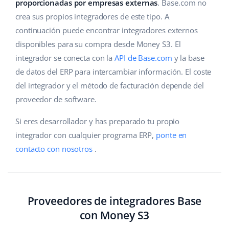
Base Analytics
proporcionadas por empresas externas
. Base.com no
Ayuda
Hogar y jardinería
english (US)
crea sus propios integradores de este tipo. A
IA para e-commerce
continuación puede encontrar integradores externos
Base Academy
Productos infantiles
english (GB)
disponibles para su compra desde Money S3. El
Base Connect
Blog
Electrónica
english (IN)
integrador se conecta con la
API de Base.com
y la base
Automatizaciones
de datos del ERP para intercambiar información. El coste
Piezas de automóviles
Servicios
čeština
del integrador y el método de facturación depende del
Gestión de envíos
proveedor de software.
Supermercado
deutsch
Implementación de sistemas
Si eres desarrollador y has preparado tu propio
Salud y belleza
Ελληνικά
Auditoría de cuentas
integrador con cualquier programa ERP,
ponte en
Moda
contacto con nosotros
.
español (AR)
Otros
español (MX)
Calculadora de beneficios
Français
Proveedores de integradores Base
con Money S3
Cooperación y socios
Italiano