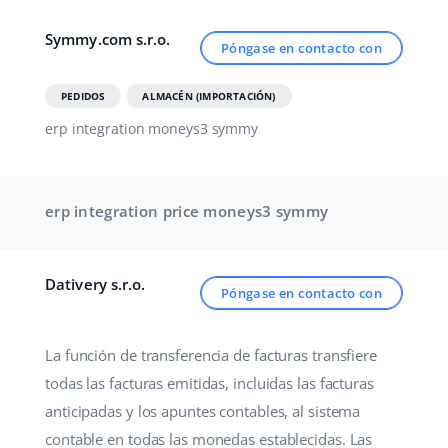
Contáctanos
polski
Symmy.com s.r.o.
Póngase en contacto con
português (BR)
PEDIDOS
ALMACÉN (IMPORTACIÓN)
română
erp integration moneys3 symmy
中文
erp integration price moneys3 symmy
Dativery s.r.o.
Póngase en contacto con
La función de transferencia de facturas transfiere
todas las facturas emitidas, incluidas las facturas
anticipadas y los apuntes contables, al sistema
contable en todas las monedas establecidas. Las