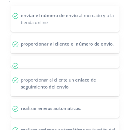
.
Contáctanos
polski
enviar el número de envío
al mercado y a la
tienda online
português (BR)
română
proporcionar al cliente el número de envío
.
中文
proporcionar al cliente un
enlace de
seguimiento del envío
realizar envíos automáticos
.
realizar acciones automáticas
en función del