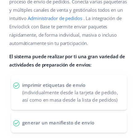
Base Analytics
proceso de envío de pedidos. Conecta varias paqueteras
Ayuda
Hogar y jardinería
english (US)
y múltiples canales de venta y gestiónalos todos en un
IA para e-commerce
intuitivo
Administrador de pedidos
. La integración de
Base Academy
Productos infantiles
english (GB)
Envíoclick con Base te permite enviar paquetes
Base Connect
Blog
Electrónica
english (IN)
rápidamente, de forma individual, masiva o incluso
Automatizaciones
automáticamente sin tu participación.
Piezas de automóviles
Servicios
čeština
Gestión de envíos
El sistema puede realizar por ti una gran variedad de
Supermercado
deutsch
actividades de preparación de envíos:
Implementación de sistemas
Salud y belleza
Ελληνικά
Auditoría de cuentas
imprimir etiquetas de envío
Moda
español (AR)
(individualmente desde la tarjeta de pedido,
así como en masa desde la lista de pedidos)
Otros
español (MX)
Calculadora de beneficios
Français
generar un manifiesto de envío
Cooperación y socios
Italiano