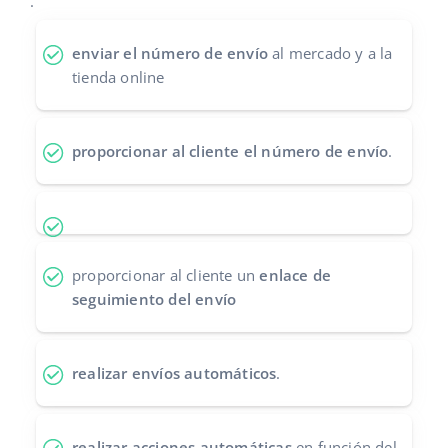
.
Contáctanos
polski
enviar el número de envío
al mercado y a la
tienda online
português (BR)
română
proporcionar al cliente el número de envío
.
中文
proporcionar al cliente un
enlace de
seguimiento del envío
realizar envíos automáticos
.
realizar acciones automáticas
en función del