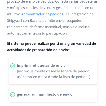
Base Analytics
proceso de envío de pedidos. Conecta varias paqueteras
Ayuda
Hogar y jardinería
english (US)
y múltiples canales de venta y gestiónalos todos en un
IA para e-commerce
intuitivo
Administrador de pedidos
. La integración de
Base Academy
Productos infantiles
english (GB)
Shipyaari con Base te permite enviar paquetes
Base Connect
Blog
Electrónica
english (IN)
rápidamente, de forma individual, masiva o incluso
Automatizaciones
automáticamente sin tu participación.
Piezas de automóviles
Servicios
čeština
Gestión de envíos
El sistema puede realizar por ti una gran variedad de
Supermercado
deutsch
actividades de preparación de envíos:
Implementación de sistemas
Salud y belleza
Ελληνικά
Auditoría de cuentas
imprimir etiquetas de envío
Moda
español (AR)
(individualmente desde la tarjeta de pedido,
así como en masa desde la lista de pedidos)
Otros
español (MX)
Calculadora de beneficios
Français
generar un manifiesto de envío
Cooperación y socios
Italiano