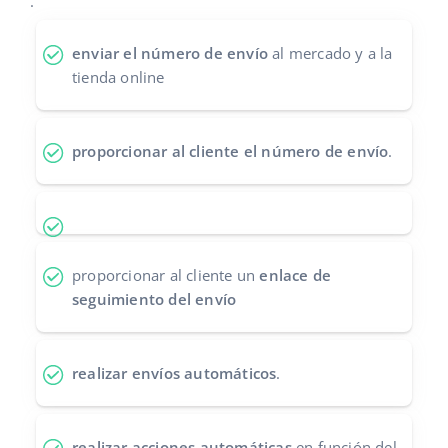
.
Contáctanos
polski
enviar el número de envío
al mercado y a la
tienda online
português (BR)
română
proporcionar al cliente el número de envío
.
中文
proporcionar al cliente un
enlace de
seguimiento del envío
realizar envíos automáticos
.
realizar acciones automáticas
en función del