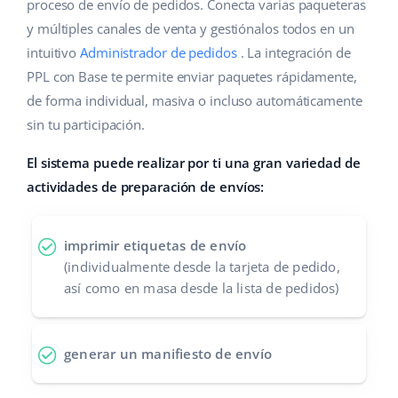
Base Analytics
proceso de envío de pedidos. Conecta varias paqueteras
Ayuda
Hogar y jardinería
english (US)
y múltiples canales de venta y gestiónalos todos en un
IA para e-commerce
intuitivo
Administrador de pedidos
. La integración de
Base Academy
Productos infantiles
english (GB)
PPL con Base te permite enviar paquetes rápidamente,
Base Connect
Blog
Electrónica
english (IN)
de forma individual, masiva o incluso automáticamente
Automatizaciones
sin tu participación.
Piezas de automóviles
Servicios
čeština
Gestión de envíos
El sistema puede realizar por ti una gran variedad de
Supermercado
deutsch
actividades de preparación de envíos:
Implementación de sistemas
Salud y belleza
Ελληνικά
Auditoría de cuentas
imprimir etiquetas de envío
Moda
español (AR)
(individualmente desde la tarjeta de pedido,
así como en masa desde la lista de pedidos)
Otros
español (MX)
Calculadora de beneficios
Français
generar un manifiesto de envío
Cooperación y socios
Italiano