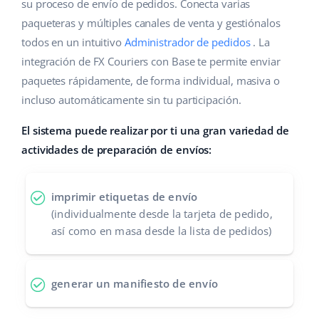
Base Analytics
su proceso de envío de pedidos. Conecta varias
Ayuda
Hogar y jardinería
english (US)
paqueteras y múltiples canales de venta y gestiónalos
IA para e-commerce
todos en un intuitivo
Administrador de pedidos
. La
Base Academy
Productos infantiles
english (GB)
integración de FX Couriers con Base te permite enviar
Base Connect
Blog
Electrónica
english (IN)
paquetes rápidamente, de forma individual, masiva o
Automatizaciones
incluso automáticamente sin tu participación.
Piezas de automóviles
Servicios
čeština
Gestión de envíos
El sistema puede realizar por ti una gran variedad de
Supermercado
deutsch
actividades de preparación de envíos:
Implementación de sistemas
Salud y belleza
Ελληνικά
Auditoría de cuentas
imprimir etiquetas de envío
Moda
español (AR)
(individualmente desde la tarjeta de pedido,
así como en masa desde la lista de pedidos)
Otros
español (MX)
Calculadora de beneficios
Français
generar un manifiesto de envío
Cooperación y socios
Italiano