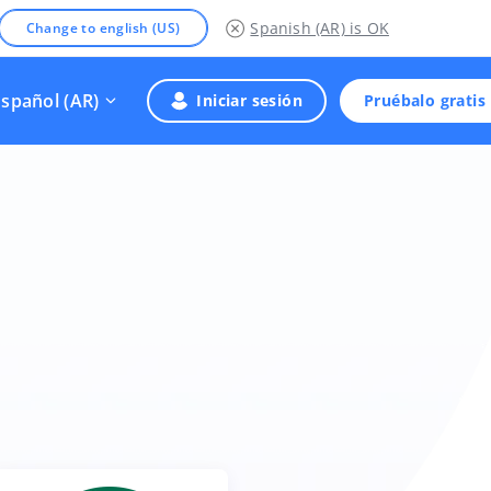
Spanish (AR)
is OK
Change to english (US)
Español (AR)
Iniciar sesión
Pruébalo gratis