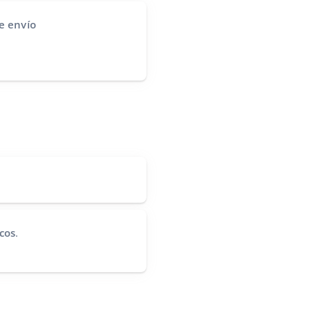
e envío
cos
.