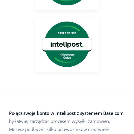
Case Study
Base Analytics
polski
Kalkulator korzyści
Base Connect
português (BR)
Kontakt
Base Store
română
Odwiedź nas na:
Base Courier
中文
Połącz swoje konto w Intelipost z systemem Base.com
,
by łatwiej zarządzać procesem wysyłki zamówień.
Możesz podłączyć kilku przewoźników oraz wiele