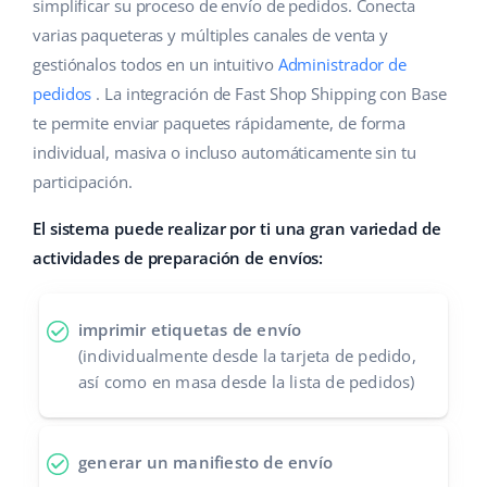
Base Analytics
simplificar su proceso de envío de pedidos. Conecta
Ayuda
Hogar y jardinería
english (US)
varias paqueteras y múltiples canales de venta y
IA para e-commerce
gestiónalos todos en un intuitivo
Administrador de
Base Academy
Productos infantiles
english (GB)
pedidos
. La integración de Fast Shop Shipping con Base
Base Connect
Blog
Electrónica
english (IN)
te permite enviar paquetes rápidamente, de forma
Automatizaciones
individual, masiva o incluso automáticamente sin tu
Piezas de automóviles
Servicios
čeština
participación.
Gestión de envíos
Supermercado
deutsch
El sistema puede realizar por ti una gran variedad de
Implementación de sistemas
actividades de preparación de envíos:
Salud y belleza
Ελληνικά
Auditoría de cuentas
Moda
español (AR)
imprimir etiquetas de envío
(individualmente desde la tarjeta de pedido,
Otros
español (MX)
así como en masa desde la lista de pedidos)
Calculadora de beneficios
Français
generar un manifiesto de envío
Cooperación y socios
Italiano