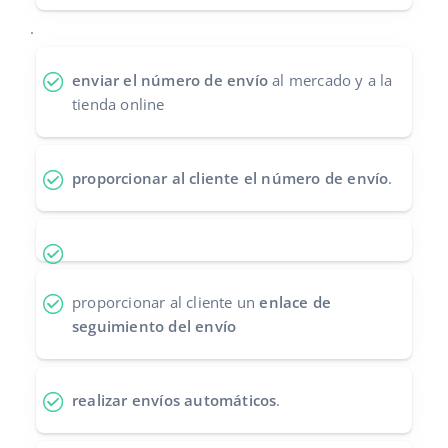
Contáctanos
.
polski
português (BR)
enviar el número de envío
al mercado y a la
tienda online
română
中文
proporcionar al cliente el número de envío
.
proporcionar al cliente un
enlace de
seguimiento del envío
realizar envíos automáticos
.