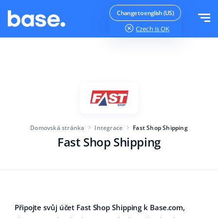
Vyzkoušejte zdarma
Přihlásit se
Change to english (US)
Czech
is OK
Funkce
Přehled funkcí
Řešení
Správce objednávek
Velikost společnosti
Integrace
Správce Marketplace
Domovská stránka
Integrace
Fast Shop Shipping
Pro začínající e-commerce
Produktový manažer
Fast Shop Shipping
Ceník
Pro rostoucí podniky
Automatizace cen
Více
Pro velké elektronické obchody
WMS
ERP
Vzdělávání
Průmysl
Čeština
Připojte svůj účet Fast Shop Shipping k Base.com,