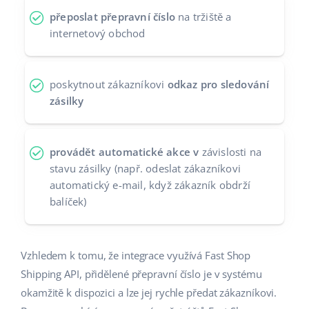
přeposlat přepravní číslo
na tržiště a
Partneři
polski
internetový obchod
Kontakt
português (BR)
poskytnout zákazníkovi
odkaz pro sledování
română
zásilky
中文
provádět automatické akce v
závislosti na
stavu zásilky (např. odeslat zákazníkovi
automatický e-mail, když zákazník obdrží
balíček)
Vzhledem k tomu, že integrace využívá Fast Shop
Shipping API, přidělené přepravní číslo je v systému
okamžitě k dispozici a lze jej rychle předat zákazníkovi.