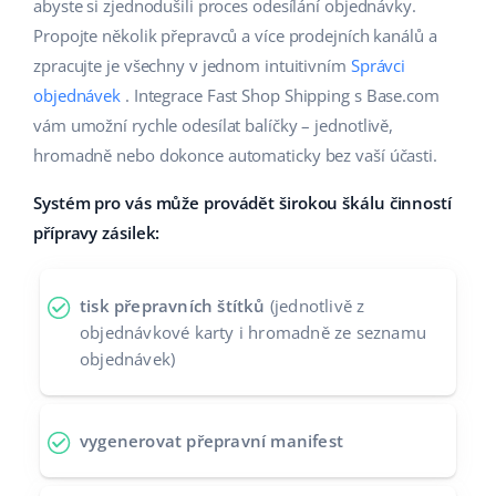
Base Analytics
abyste si zjednodušili proces odesílání objednávky.
Podpora
Domov a zahrada
english (US)
Propojte několik přepravců a více prodejních kanálů a
AI pro e-commerce
zpracujte je všechny v jednom intuitivním
Správci
Akademie
Výrobky pro děti
english (GB)
objednávek
. Integrace Fast Shop Shipping s Base.com
Base Connect
Blog
Elektronika
english (IN)
vám umožní rychle odesílat balíčky – jednotlivě,
Automatizace procesů
hromadně nebo dokonce automaticky bez vaší účasti.
Kalendář webinářů a eventů
Automobilové díly
čeština
Správa přepravy
Systém pro vás může provádět širokou škálu činností
Supermarket
Služby
deutsch
přípravy zásilek:
Zdraví a krása
Ελληνικά
Implementace systému
tisk přepravních štítků
(jednotlivě z
Móda
español (AR)
objednávkové karty i hromadně ze seznamu
Audit účtu
objednávek)
español (MX)
Další
Français
vygenerovat přepravní manifest
Kalkulačka růstu tržeb a úspor s Base
Italiano