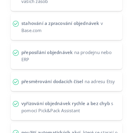
vašich zásob
Partneři
polski
Kontakt
português (BR)
stahování a zpracování objednávek
v
Base.com
română
中文
přeposílání objednávek
na prodejnu nebo
ERP
přesměrování dodacích čísel
na adresu Etsy
vyřizování objednávek rychle a bez chyb
s
pomocí Pick&Pack Assistant
použití automatických akcí,
které se starají o