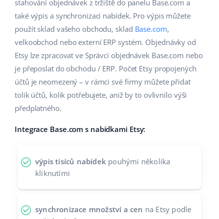
Base Analytics
stahování objednávek z tržiště do panelu Base.com a
Podpora
Domov a zahrada
english (US)
také výpis a synchronizaci nabídek. Pro výpis můžete
AI pro e-commerce
použít sklad vašeho obchodu, sklad
Base.com
,
Akademie
Výrobky pro děti
english (GB)
velkoobchod nebo externí ERP systém. Objednávky od
Base Connect
Blog
Elektronika
english (IN)
Etsy lze zpracovat ve Správci objednávek Base.com nebo
Automatizace procesů
je přeposlat do obchodu / ERP. Počet Etsy propojených
Kalendář webinářů a eventů
Automobilové díly
čeština
účtů je neomezený – v rámci své firmy můžete přidat
Správa přepravy
tolik účtů, kolik potřebujete, aniž by to ovlivnilo výši
Supermarket
Služby
deutsch
předplatného.
Zdraví a krása
Ελληνικά
Implementace systému
Integrace Base.com s nabídkami Etsy:
Móda
español (AR)
Audit účtu
výpis tisíců nabídek
pouhými několika
español (MX)
kliknutími
Další
Français
synchronizace množství a cen
na Etsy podle
Kalkulačka růstu tržeb a úspor s Base
Italiano