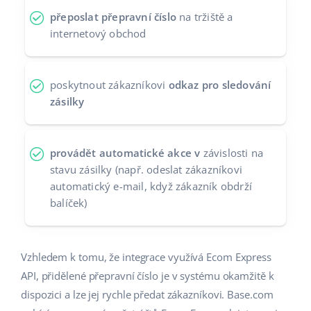
přeposlat přepravní číslo
na tržiště a
Partneři
polski
internetový obchod
Kontakt
português (BR)
poskytnout zákazníkovi
odkaz pro sledování
română
zásilky
中文
provádět automatické akce v
závislosti na
stavu zásilky (např. odeslat zákazníkovi
automatický e-mail, když zákazník obdrží
balíček)
Vzhledem k tomu, že integrace využívá Ecom Express
API, přidělené přepravní číslo je v systému okamžitě k
dispozici a lze jej rychle předat zákazníkovi. Base.com