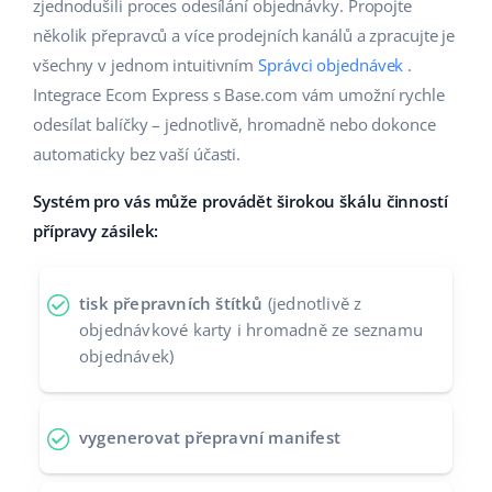
Base Analytics
zjednodušili proces odesílání objednávky. Propojte
Podpora
Domov a zahrada
english (US)
několik přepravců a více prodejních kanálů a zpracujte je
AI pro e-commerce
všechny v jednom intuitivním
Správci objednávek
.
Akademie
Výrobky pro děti
english (GB)
Integrace Ecom Express s Base.com vám umožní rychle
Base Connect
Blog
Elektronika
english (IN)
odesílat balíčky – jednotlivě, hromadně nebo dokonce
Automatizace procesů
automaticky bez vaší účasti.
Kalendář webinářů a eventů
Automobilové díly
čeština
Správa přepravy
Systém pro vás může provádět širokou škálu činností
Supermarket
Služby
deutsch
přípravy zásilek:
Zdraví a krása
Ελληνικά
Implementace systému
tisk přepravních štítků
(jednotlivě z
Móda
español (AR)
objednávkové karty i hromadně ze seznamu
Audit účtu
objednávek)
español (MX)
Další
Français
vygenerovat přepravní manifest
Kalkulačka růstu tržeb a úspor s Base
Italiano