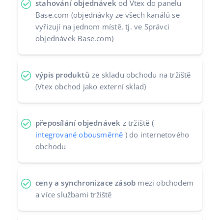
stahování objednávek
od Vtex do panelu
Partneři
Base.com (objednávky ze všech kanálů se
polski
vyřizují na jednom místě, tj. ve Správci
Kontakt
português (BR)
objednávek Base.com)
română
výpis produktů
ze skladu obchodu na tržiště
中文
(Vtex obchod jako externí sklad)
přeposílání objednávek
z tržiště (
integrované obousměrně
) do internetového
obchodu
ceny a synchronizace zásob
mezi obchodem
a více službami tržiště