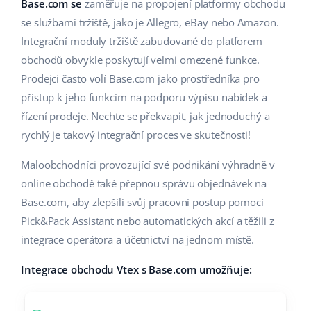
Base Analytics
Base.com se
zaměřuje na propojení platformy obchodu
Podpora
Domov a zahrada
english (US)
se službami tržiště, jako je Allegro, eBay nebo Amazon.
AI pro e-commerce
Integrační moduly tržiště zabudované do platforem
Akademie
Výrobky pro děti
english (GB)
obchodů obvykle poskytují velmi omezené funkce.
Base Connect
Blog
Elektronika
english (IN)
Prodejci často volí Base.com jako prostředníka pro
Automatizace procesů
přístup k jeho funkcím na podporu výpisu nabídek a
Kalendář webinářů a eventů
Automobilové díly
čeština
řízení prodeje. Nechte se překvapit, jak jednoduchý a
Správa přepravy
rychlý je takový integrační proces ve skutečnosti!
Supermarket
Služby
deutsch
Maloobchodníci provozující své podnikání výhradně v
Zdraví a krása
Ελληνικά
Implementace systému
online obchodě také přepnou správu objednávek na
Móda
Base.com, aby zlepšili svůj pracovní postup pomocí
español (AR)
Audit účtu
Pick&Pack Assistant nebo automatických akcí a těžili z
español (MX)
integrace operátora a účetnictví na jednom místě.
Další
Integrace obchodu Vtex s Base.com umožňuje:
Français
Kalkulačka růstu tržeb a úspor s Base
Italiano