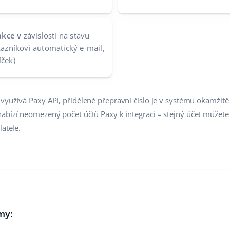
akce v
závislosti na stavu
ákazníkovi automatický e-mail,
íček)
yužívá Paxy API, přidělené přepravní číslo je v systému okamžitě k 
abízí neomezený počet účtů Paxy k integraci – stejný účet můžete p
latele.
my: