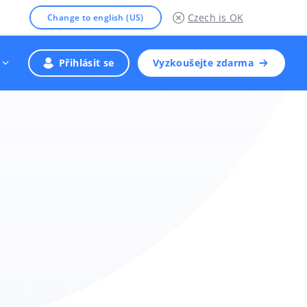
Czech
is OK
Change to english (US)
Přihlásit se
Vyzkoušejte zdarma