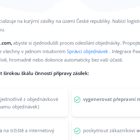
ializuje na kurýrní zásilky na území České republiky. Nabízí logis
ku.
e.com,
abyste si zjednodušili proces odesílání objednávky. Propojt
je všechny v jednom intuitivním
Správci objednávek
. Integrace P
otlivě, hromadně nebo dokonce automaticky bez vaší účasti.
širokou škálu činností přípravy zásilek:
(jednotlivě z objednávkové
vygenerovat přepravní 
znamu objednávek)
o
na tržiště a internetový
poskytnout zákazníkovi
o