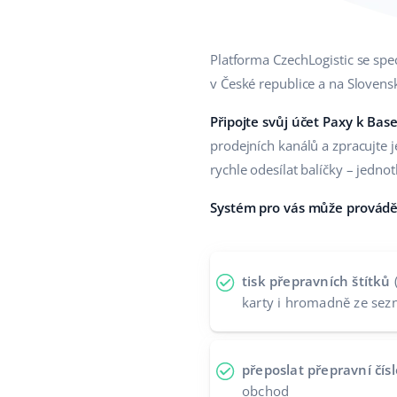
Platforma CzechLogistic se spec
v České republice a na Slovens
Připojte svůj účet Paxy k Bas
prodejních kanálů a zpracujte 
rychle odesílat balíčky – jedn
Systém pro vás může provádět 
tisk přepravních štítků
karty i hromadně ze se
přeposlat přepravní čísl
obchod