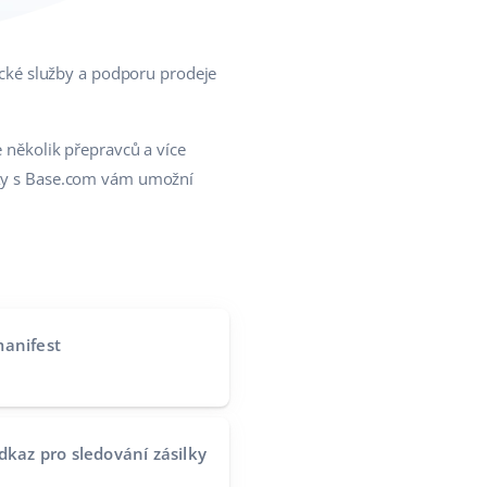
tické služby a podporu prodeje
e několik přepravců a více
axy s Base.com vám umožní
manifest
dkaz pro sledování zásilky