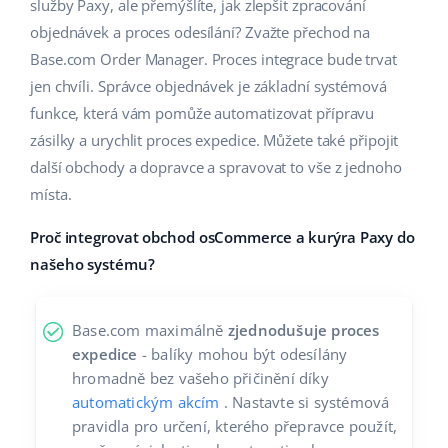
Base Analytics
služby Paxy, ale přemýšlíte, jak zlepšit zpracování
Podpora
Domov a zahrada
english (US)
objednávek a proces odesílání? Zvažte přechod na
AI pro e-commerce
Base.com Order Manager. Proces integrace bude trvat
Akademie
Výrobky pro děti
english (GB)
jen chvíli. Správce objednávek je základní systémová
Base Connect
Blog
Elektronika
english (IN)
funkce, která vám pomůže automatizovat přípravu
Automatizace procesů
zásilky a urychlit proces expedice. Můžete také připojit
Kalendář webinářů a eventů
Automobilové díly
čeština
další obchody a dopravce a spravovat to vše z jednoho
Správa přepravy
místa.
Supermarket
Služby
deutsch
Proč integrovat obchod osCommerce a kurýra Paxy do
Zdraví a krása
Ελληνικά
Implementace systému
našeho systému?
Móda
español (AR)
Audit účtu
Base.com maximálně
zjednodušuje proces
español (MX)
expedice
- balíky mohou být odesílány
Další
hromadně bez vašeho přičinění díky
Français
automatickým akcím
. Nastavte si systémová
pravidla pro určení, kterého přepravce použít,
Kalkulačka růstu tržeb a úspor s Base
Italiano