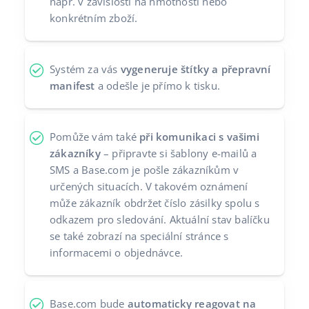
např. v závislosti na hmotnosti nebo
konkrétním zboží.
Partneři
polski
Kontakt
português (BR)
Systém za vás
vygeneruje štítky a přepravní
română
manifest
a odešle je přímo k tisku.
中文
Pomůže vám také
při komunikaci s vašimi
zákazníky
– připravte si šablony e-mailů a
SMS a Base.com je pošle zákazníkům v
určených situacích. V takovém oznámení
může zákazník obdržet číslo zásilky spolu s
odkazem pro sledování. Aktuální stav balíčku
se také zobrazí na speciální stránce s
informacemi o objednávce.
Base.com bude
automaticky reagovat na