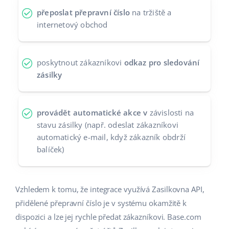
přeposlat přepravní číslo
na tržiště a
Partneři
polski
internetový obchod
Kontakt
português (BR)
poskytnout zákazníkovi
odkaz pro sledování
română
zásilky
中文
provádět automatické akce v
závislosti na
stavu zásilky (např. odeslat zákazníkovi
automatický e-mail, když zákazník obdrží
balíček)
Vzhledem k tomu, že integrace využívá Zasilkovna API,
přidělené přepravní číslo je v systému okamžitě k
dispozici a lze jej rychle předat zákazníkovi. Base.com