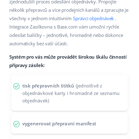
Base Analytics
zjednodušili proces odesílání objednávky. Propojte
Podpora
Domov a zahrada
english (US)
několik přepravců a více prodejních kanálů a zpracujte je
AI pro e-commerce
všechny v jednom intuitivním
Správci objednávek
.
Akademie
Výrobky pro děti
english (GB)
Integrace Zasilkovna s Base.com vám umožní rychle
Base Connect
Blog
Elektronika
english (IN)
odesílat balíčky – jednotlivě, hromadně nebo dokonce
Automatizace procesů
automaticky bez vaší účasti.
Kalendář webinářů a eventů
Automobilové díly
čeština
Správa přepravy
Systém pro vás může provádět širokou škálu činností
Supermarket
Služby
deutsch
přípravy zásilek:
Zdraví a krása
Ελληνικά
Implementace systému
tisk přepravních štítků
(jednotlivě z
Móda
español (AR)
objednávkové karty i hromadně ze seznamu
Audit účtu
objednávek)
español (MX)
Další
Français
vygenerovat přepravní manifest
Kalkulačka růstu tržeb a úspor s Base
Italiano