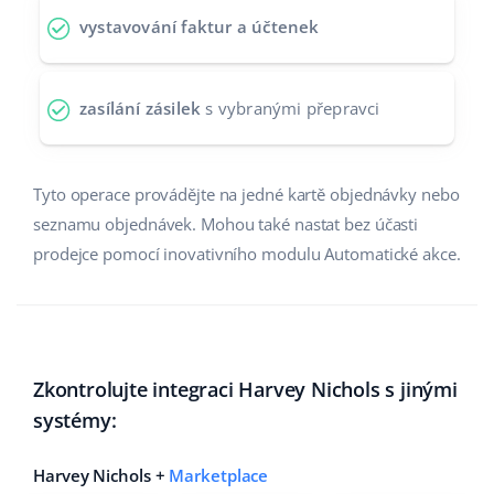
vystavování faktur a účtenek
Partneři
polski
Kontakt
português (BR)
zasílání zásilek
s vybranými přepravci
română
中文
Tyto operace provádějte na jedné kartě objednávky nebo
seznamu objednávek. Mohou také nastat bez účasti
prodejce pomocí inovativního modulu Automatické akce.
Zkontrolujte integraci Harvey Nichols s jinými
systémy:
Harvey Nichols +
Marketplace