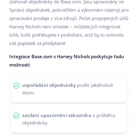
Base Analytics
stahovat objednávky do Base.com. Jsou spravovány ve
Podpora
Domov a zahrada
english (US)
Správci objednávek, pokročilém a výkonném nástroji pro
AI pro e-commerce
zpracování prodeje z více zdrojů. Počet propojených účtů
Akademie
Výrobky pro děti
english (GB)
Harvey Nichols není omezen – můžete jich integrovat
Base Connect
Blog
Elektronika
english (IN)
tolik, kolik potřebujete v podnikání, aniž by to ovlivnilo
Automatizace procesů
váš poplatek za předplatné.
Kalendář webinářů a eventů
Automobilové díly
čeština
Správa přepravy
Integrace Base.com s Harvey Nichols poskytuje řadu
Supermarket
Služby
deutsch
možností:
Zdraví a krása
Ελληνικά
Implementace systému
uspořádání objednávky
podle jakéhokoli
Móda
español (AR)
stavu
Audit účtu
español (MX)
Další
zasílání upozornění zákazníka
o průběhu
Français
objednávky
Kalkulačka růstu tržeb a úspor s Base
Italiano