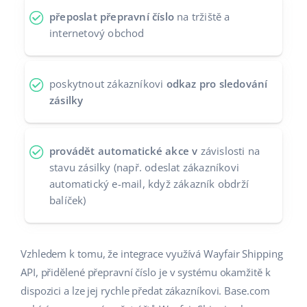
přeposlat přepravní číslo
na tržiště a
Partneři
polski
internetový obchod
Kontakt
português (BR)
poskytnout zákazníkovi
odkaz pro sledování
română
zásilky
中文
provádět automatické akce v
závislosti na
stavu zásilky (např. odeslat zákazníkovi
automatický e-mail, když zákazník obdrží
balíček)
Vzhledem k tomu, že integrace využívá Wayfair Shipping
API, přidělené přepravní číslo je v systému okamžitě k
dispozici a lze jej rychle předat zákazníkovi. Base.com