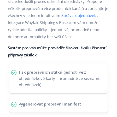
Base Analytics
si zjednodušili proces odesílání objednávky. Propojte
Podpora
Domov a zahrada
english (US)
několik přepravců a více prodejních kanálů a zpracujte je
AI pro e-commerce
všechny v jednom intuitivním
Správci objednávek
.
Akademie
Výrobky pro děti
english (GB)
Integrace Wayfair Shipping s Base.com vám umožní
Base Connect
Blog
Elektronika
english (IN)
rychle odesílat balíčky – jednotlivě, hromadně nebo
Automatizace procesů
dokonce automaticky bez vaší účasti.
Kalendář webinářů a eventů
Automobilové díly
čeština
Správa přepravy
Systém pro vás může provádět širokou škálu činností
Supermarket
Služby
deutsch
přípravy zásilek:
Zdraví a krása
Ελληνικά
Implementace systému
tisk přepravních štítků
(jednotlivě z
Móda
español (AR)
objednávkové karty i hromadně ze seznamu
Audit účtu
objednávek)
español (MX)
Další
Français
vygenerovat přepravní manifest
Kalkulačka růstu tržeb a úspor s Base
Italiano