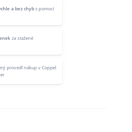
ychle a bez chyb
s pomocí
tenek
za stažené
erý provedl nákup v Coppel
ler