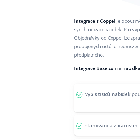
Integrace s Coppel
je obousměr
synchronizaci nabídek. Pro vý
Objednávky od Coppel lze zpra
propojených účtů je neomezený –
předplatného.
Integrace Base.com s nabídk
výpis tisíců nabídek
pou
stahování a zpracován