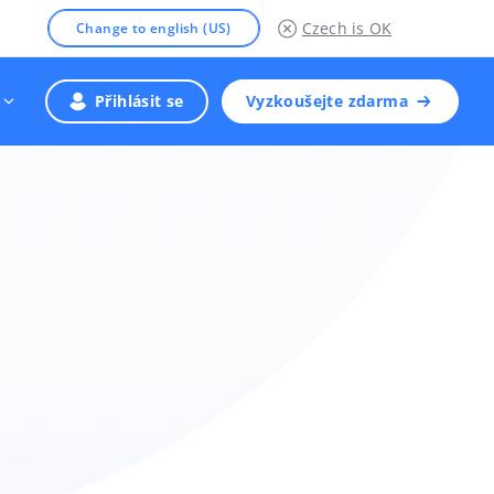
Czech
is OK
Change to english (US)
Přihlásit se
Vyzkoušejte zdarma