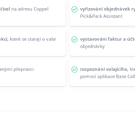
čísel
na adresu Coppel
vyřizování objednávek r
Pick&Pack Assistant
kcí,
které se starají o vaše
vystavování faktur a úč
objednávky
anými přepravci
rozpoznání volajícího,
kt
pomocí aplikace Base Cal