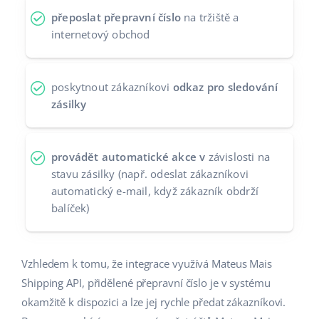
přeposlat přepravní číslo
na tržiště a
Partneři
polski
internetový obchod
Kontakt
português (BR)
poskytnout zákazníkovi
odkaz pro sledování
română
zásilky
中文
provádět automatické akce v
závislosti na
stavu zásilky (např. odeslat zákazníkovi
automatický e-mail, když zákazník obdrží
balíček)
Vzhledem k tomu, že integrace využívá Mateus Mais
Shipping API, přidělené přepravní číslo je v systému
okamžitě k dispozici a lze jej rychle předat zákazníkovi.