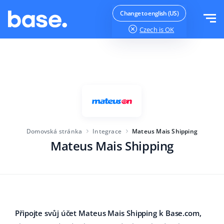
Vyzkoušejte zdarma
Přihlásit se
Change to english (US)
Czech
is OK
Funkce
Přehled funkcí
Řešení
Správce objednávek
Velikost společnosti
Integrace
Správce Marketplace
Domovská stránka
Integrace
Mateus Mais Shipping
Pro začínající e-commerce
Produktový manažer
Mateus Mais Shipping
Ceník
Pro rostoucí podniky
Automatizace cen
Více
Pro velké elektronické obchody
WMS
ERP
Vzdělávání
Průmysl
Čeština
Připojte svůj účet Mateus Mais Shipping k Base.com,