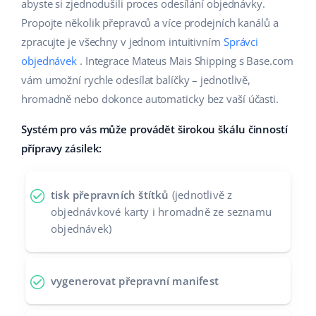
Base Analytics
abyste si zjednodušili proces odesílání objednávky.
Podpora
Domov a zahrada
english (US)
Propojte několik přepravců a více prodejních kanálů a
AI pro e-commerce
zpracujte je všechny v jednom intuitivním
Správci
Akademie
Výrobky pro děti
english (GB)
objednávek
. Integrace Mateus Mais Shipping s Base.com
Base Connect
Blog
Elektronika
english (IN)
vám umožní rychle odesílat balíčky – jednotlivě,
Automatizace procesů
hromadně nebo dokonce automaticky bez vaší účasti.
Kalendář webinářů a eventů
Automobilové díly
čeština
Správa přepravy
Systém pro vás může provádět širokou škálu činností
Supermarket
Služby
deutsch
přípravy zásilek:
Zdraví a krása
Ελληνικά
Implementace systému
tisk přepravních štítků
(jednotlivě z
Móda
español (AR)
objednávkové karty i hromadně ze seznamu
Audit účtu
objednávek)
español (MX)
Další
Français
vygenerovat přepravní manifest
Kalkulačka růstu tržeb a úspor s Base
Italiano