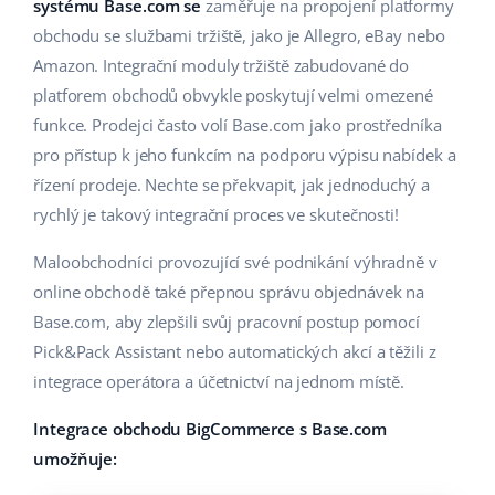
Base Analytics
systému Base.com se
zaměřuje na propojení platformy
Podpora
Domov a zahrada
english (US)
obchodu se službami tržiště, jako je Allegro, eBay nebo
AI pro e-commerce
Amazon. Integrační moduly tržiště zabudované do
Akademie
Výrobky pro děti
english (GB)
platforem obchodů obvykle poskytují velmi omezené
Base Connect
Blog
Elektronika
english (IN)
funkce. Prodejci často volí Base.com jako prostředníka
Automatizace procesů
pro přístup k jeho funkcím na podporu výpisu nabídek a
Kalendář webinářů a eventů
Automobilové díly
čeština
řízení prodeje. Nechte se překvapit, jak jednoduchý a
Správa přepravy
rychlý je takový integrační proces ve skutečnosti!
Supermarket
Služby
deutsch
Maloobchodníci provozující své podnikání výhradně v
Zdraví a krása
Ελληνικά
Implementace systému
online obchodě také přepnou správu objednávek na
Móda
Base.com, aby zlepšili svůj pracovní postup pomocí
español (AR)
Audit účtu
Pick&Pack Assistant nebo automatických akcí a těžili z
español (MX)
integrace operátora a účetnictví na jednom místě.
Další
Integrace obchodu BigCommerce s Base.com
Français
umožňuje:
Kalkulačka růstu tržeb a úspor s Base
Italiano