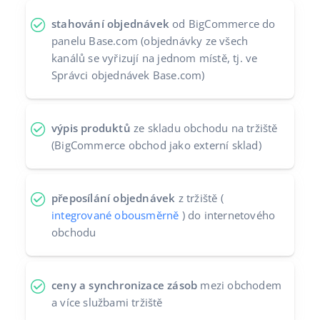
Partneři
polski
stahování objednávek
od BigCommerce do
panelu Base.com (objednávky ze všech
Kontakt
português (BR)
kanálů se vyřizují na jednom místě, tj. ve
Správci objednávek Base.com)
română
中文
výpis produktů
ze skladu obchodu na tržiště
(BigCommerce obchod jako externí sklad)
přeposílání objednávek
z tržiště (
integrované obousměrně
) do internetového
obchodu
ceny a synchronizace zásob
mezi obchodem
a více službami tržiště