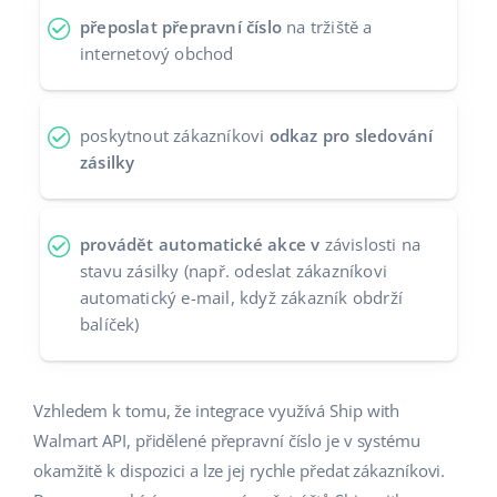
přeposlat přepravní číslo
na tržiště a
Partneři
polski
internetový obchod
Kontakt
português (BR)
poskytnout zákazníkovi
odkaz pro sledování
română
zásilky
中文
provádět automatické akce v
závislosti na
stavu zásilky (např. odeslat zákazníkovi
automatický e-mail, když zákazník obdrží
balíček)
Vzhledem k tomu, že integrace využívá Ship with
Walmart API, přidělené přepravní číslo je v systému
okamžitě k dispozici a lze jej rychle předat zákazníkovi.