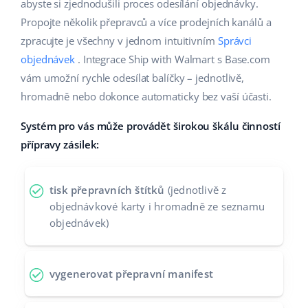
Base Analytics
abyste si zjednodušili proces odesílání objednávky.
Podpora
Domov a zahrada
english (US)
Propojte několik přepravců a více prodejních kanálů a
AI pro e-commerce
zpracujte je všechny v jednom intuitivním
Správci
Akademie
Výrobky pro děti
english (GB)
objednávek
. Integrace Ship with Walmart s Base.com
Base Connect
Blog
Elektronika
english (IN)
vám umožní rychle odesílat balíčky – jednotlivě,
Automatizace procesů
hromadně nebo dokonce automaticky bez vaší účasti.
Kalendář webinářů a eventů
Automobilové díly
čeština
Správa přepravy
Systém pro vás může provádět širokou škálu činností
Supermarket
Služby
deutsch
přípravy zásilek:
Zdraví a krása
Ελληνικά
Implementace systému
tisk přepravních štítků
(jednotlivě z
Móda
español (AR)
objednávkové karty i hromadně ze seznamu
Audit účtu
objednávek)
español (MX)
Další
Français
vygenerovat přepravní manifest
Kalkulačka růstu tržeb a úspor s Base
Italiano