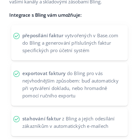
vašimi kanály a skladovými zásobami Bling.
Partneři
polski
Integrace s Bling vám umožňuje:
Kontakt
português (BR)
přeposílání faktur
vytvořených v Base.com
română
do Bling a generování příslušných faktur
specifických pro účetní systém
中文
exportovat faktury
do Bling pro vás
nejvhodnějším způsobem: buď automaticky
při vytváření dokladu, nebo hromadně
pomocí ručního exportu
stahování faktur
z Bling a jejich odesílání
zákazníkům v automatických e-mailech