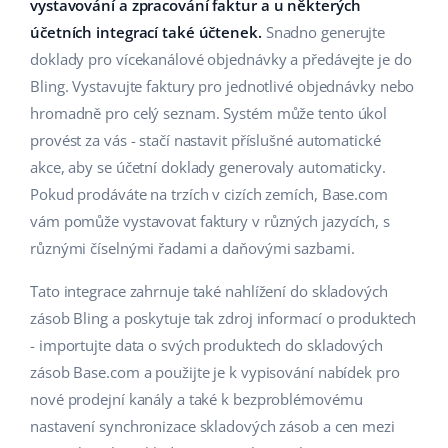
Base Analytics
vystavování a zpracování faktur a u některých
Podpora
Domov a zahrada
english (US)
účetních integrací také účtenek.
Snadno generujte
AI pro e-commerce
doklady pro vícekanálové objednávky a předávejte je do
Akademie
Výrobky pro děti
english (GB)
Bling. Vystavujte faktury pro jednotlivé objednávky nebo
Base Connect
Blog
Elektronika
english (IN)
hromadně pro celý seznam. Systém může tento úkol
Automatizace procesů
provést za vás - stačí nastavit příslušné automatické
Kalendář webinářů a eventů
Automobilové díly
čeština
akce, aby se účetní doklady generovaly automaticky.
Správa přepravy
Pokud prodáváte na trzích v cizích zemích, Base.com
Supermarket
Služby
deutsch
vám pomůže vystavovat faktury v různých jazycích, s
Zdraví a krása
různými číselnými řadami a daňovými sazbami.
Ελληνικά
Implementace systému
Móda
Tato integrace zahrnuje také nahlížení do skladových
español (AR)
Audit účtu
zásob Bling a poskytuje tak zdroj informací o produktech
español (MX)
- importujte data o svých produktech do skladových
zásob Base.com a použijte je k vypisování nabídek pro
Další
Français
nové prodejní kanály a také k bezproblémovému
nastavení synchronizace skladových zásob a cen mezi
Kalkulačka růstu tržeb a úspor s Base
Italiano