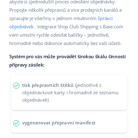
Base Analytics
abyste si zjednodušili proces odesílání objednávky.
Podpora
Domov a zahrada
english (US)
Propojte několik přepravců a více prodejních kanálů a
AI pro e-commerce
zpracujte je všechny v jednom intuitivním
Správci
Akademie
Výrobky pro děti
english (GB)
objednávek
. Integrace Shop Club Shipping s Base.com
Base Connect
Blog
Elektronika
english (IN)
vám umožní rychle odesílat balíčky – jednotlivě,
Automatizace procesů
hromadně nebo dokonce automaticky bez vaší účasti.
Kalendář webinářů a eventů
Automobilové díly
čeština
Správa přepravy
Systém pro vás může provádět širokou škálu činností
Supermarket
Služby
deutsch
přípravy zásilek:
Zdraví a krása
Ελληνικά
Implementace systému
tisk přepravních štítků
(jednotlivě z
Móda
español (AR)
objednávkové karty i hromadně ze seznamu
Audit účtu
objednávek)
español (MX)
Další
Français
vygenerovat přepravní manifest
Kalkulačka růstu tržeb a úspor s Base
Italiano