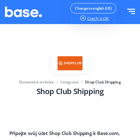
Vyzkoušejte zdarma
Přihlásit se
Change to english (US)
Czech
is OK
Funkce
Přehled funkcí
Řešení
Správce objednávek
Velikost společnosti
Integrace
Správce Marketplace
Domovská stránka
Integrace
Shop Club Shipping
Pro začínající e-commerce
Produktový manažer
Shop Club Shipping
Ceník
Pro rostoucí podniky
Automatizace cen
Více
Pro velké elektronické obchody
WMS
ERP
Vzdělávání
Průmysl
Čeština
Připojte svůj účet Shop Club Shipping k Base.com,