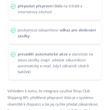
přeposlat přepravní číslo
na tržiště a
Partneři
polski
internetový obchod
Kontakt
português (BR)
poskytnout zákazníkovi
odkaz pro sledování
română
zásilky
中文
provádět automatické akce v
závislosti na
stavu zásilky (např. odeslat zákazníkovi
automatický e-mail, když zákazník obdrží
balíček)
Vzhledem k tomu, že integrace využívá Shop Club
Shipping API, přidělené přepravní číslo je v systému
okamžitě k dispozici a lze jej rychle předat zákazníkovi.