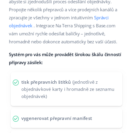
Base Analytics
abyste si zjednodušili proces odesílání objednávky.
Podpora
Domov a zahrada
english (US)
Propojte několik přepravců a více prodejních kanálů a
AI pro e-commerce
zpracujte je všechny v jednom intuitivním
Správci
Akademie
Výrobky pro děti
english (GB)
objednávek
. Integrace Na Terra Shipping s Base.com
Base Connect
Blog
Elektronika
english (IN)
vám umožní rychle odesílat balíčky – jednotlivě,
Automatizace procesů
hromadně nebo dokonce automaticky bez vaší účasti.
Kalendář webinářů a eventů
Automobilové díly
čeština
Správa přepravy
Systém pro vás může provádět širokou škálu činností
Supermarket
Služby
deutsch
přípravy zásilek:
Zdraví a krása
Ελληνικά
Implementace systému
tisk přepravních štítků
(jednotlivě z
Móda
español (AR)
objednávkové karty i hromadně ze seznamu
Audit účtu
objednávek)
español (MX)
Další
Français
vygenerovat přepravní manifest
Kalkulačka růstu tržeb a úspor s Base
Italiano