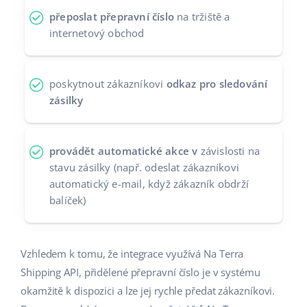
přeposlat přepravní číslo
na tržiště a
Partneři
polski
internetový obchod
Kontakt
português (BR)
poskytnout zákazníkovi
odkaz pro sledování
română
zásilky
中文
provádět automatické akce v
závislosti na
stavu zásilky (např. odeslat zákazníkovi
automatický e-mail, když zákazník obdrží
balíček)
Vzhledem k tomu, že integrace využívá Na Terra
Shipping API, přidělené přepravní číslo je v systému
okamžitě k dispozici a lze jej rychle předat zákazníkovi.