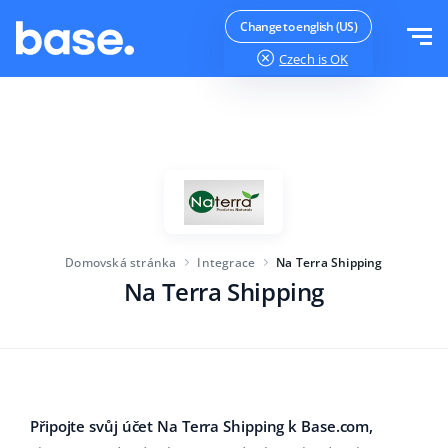
Vyzkoušejte zdarma
Přihlásit se
Change to english (US)
Czech
is OK
Funkce
Přehled funkcí
Řešení
Správce objednávek
Velikost společnosti
Integrace
Správce Marketplace
Domovská stránka
Integrace
Na Terra Shipping
Pro začínající e-commerce
Produktový manažer
Na Terra Shipping
Ceník
Pro rostoucí podniky
Automatizace cen
Více
Pro velké elektronické obchody
WMS
ERP
Vzdělávání
Průmysl
Čeština
Připojte svůj účet Na Terra Shipping k Base.com,