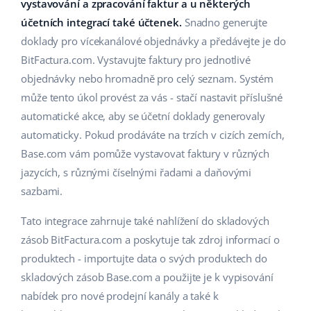
Base Analytics
vystavování a zpracování faktur a u některých
Podpora
Domov a zahrada
english (US)
účetních integrací také účtenek.
Snadno generujte
AI pro e-commerce
doklady pro vícekanálové objednávky a předávejte je do
Akademie
Výrobky pro děti
english (GB)
BitFactura.com. Vystavujte faktury pro jednotlivé
Base Connect
Blog
Elektronika
english (IN)
objednávky nebo hromadně pro celý seznam. Systém
Automatizace procesů
může tento úkol provést za vás - stačí nastavit příslušné
Kalendář webinářů a eventů
Automobilové díly
čeština
automatické akce, aby se účetní doklady generovaly
Správa přepravy
automaticky. Pokud prodáváte na trzích v cizích zemích,
Supermarket
Služby
deutsch
Base.com vám pomůže vystavovat faktury v různých
Zdraví a krása
jazycích, s různými číselnými řadami a daňovými
Ελληνικά
Implementace systému
sazbami.
Móda
español (AR)
Audit účtu
Tato integrace zahrnuje také nahlížení do skladových
español (MX)
zásob BitFactura.com a poskytuje tak zdroj informací o
produktech - importujte data o svých produktech do
Další
Français
skladových zásob Base.com a použijte je k vypisování
nabídek pro nové prodejní kanály a také k
Kalkulačka růstu tržeb a úspor s Base
Italiano