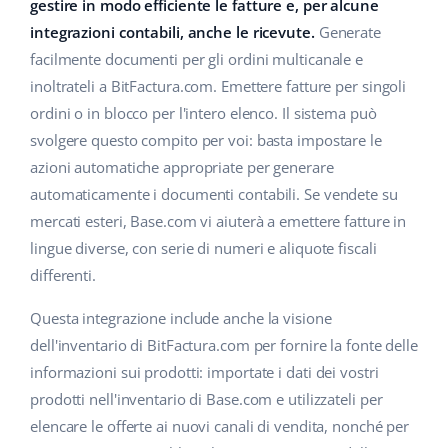
Base Analytics
gestire in modo efficiente le fatture e, per alcune
Centro Assistenza
Casa e giardino
english (US)
integrazioni contabili, anche le ricevute.
Generate
AI per l'e-commerce
facilmente documenti per gli ordini multicanale e
Academy
Prodotti per bambini
english (GB)
inoltrateli a BitFactura.com. Emettere fatture per singoli
Base Connect
Blog
Elettronica
english (IN)
ordini o in blocco per l'intero elenco. Il sistema può
Workflow Automation
svolgere questo compito per voi: basta impostare le
Automotive
Servizi
čeština
azioni automatiche appropriate per generare
Gestione Spedizioni
automaticamente i documenti contabili. Se vendete su
Food&Grocery
deutsch
Audit dell'account
mercati esteri, Base.com vi aiuterà a emettere fatture in
Salute e bellezza
lingue diverse, con serie di numeri e aliquote fiscali
Ελληνικά
differenti.
Moda
Altro
español (AR)
Questa integrazione include anche la visione
español (MX)
Calcolatore dei vantaggi
dell'inventario di BitFactura.com per fornire la fonte delle
informazioni sui prodotti: importate i dati dei vostri
Collaborazione e partner
Français
prodotti nell'inventario di Base.com e utilizzateli per
elencare le offerte ai nuovi canali di vendita, nonché per
Contatto
Italiano