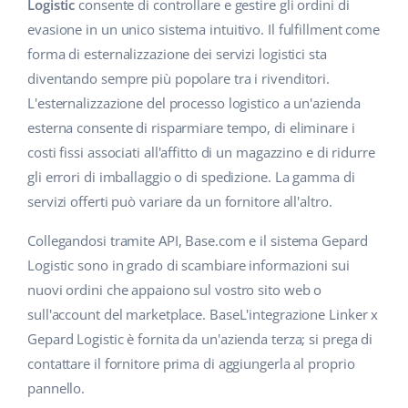
Base Analytics
Logistic
consente di controllare e gestire gli ordini di
Centro Assistenza
Casa e giardino
english (US)
evasione in un unico sistema intuitivo. Il fulfillment come
AI per l'e-commerce
forma di esternalizzazione dei servizi logistici sta
Academy
Prodotti per bambini
english (GB)
diventando sempre più popolare tra i rivenditori.
Base Connect
Blog
Elettronica
english (IN)
L'esternalizzazione del processo logistico a un'azienda
Workflow Automation
esterna consente di risparmiare tempo, di eliminare i
Automotive
Servizi
čeština
costi fissi associati all'affitto di un magazzino e di ridurre
Gestione Spedizioni
gli errori di imballaggio o di spedizione. La gamma di
Food&Grocery
deutsch
Audit dell'account
servizi offerti può variare da un fornitore all'altro.
Salute e bellezza
Ελληνικά
Collegandosi tramite API, Base.com e il sistema Gepard
Moda
Altro
Logistic sono in grado di scambiare informazioni sui
español (AR)
nuovi ordini che appaiono sul vostro sito web o
español (MX)
Calcolatore dei vantaggi
sull'account del marketplace. BaseL'integrazione Linker x
Gepard Logistic è fornita da un'azienda terza; si prega di
Collaborazione e partner
Français
contattare il fornitore prima di aggiungerla al proprio
pannello.
Contatto
Italiano