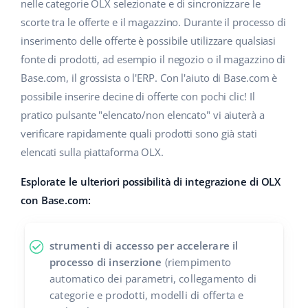
Base Analytics
nelle categorie OLX selezionate e di sincronizzare le
Centro Assistenza
Casa e giardino
english (US)
scorte tra le offerte e il magazzino. Durante il processo di
AI per l'e-commerce
inserimento delle offerte è possibile utilizzare qualsiasi
Academy
Prodotti per bambini
english (GB)
fonte di prodotti, ad esempio il negozio o il magazzino di
Base Connect
Blog
Elettronica
english (IN)
Base.com, il grossista o l'ERP. Con l'aiuto di Base.com è
Workflow Automation
possibile inserire decine di offerte con pochi clic! Il
Automotive
Servizi
čeština
pratico pulsante "elencato/non elencato" vi aiuterà a
Gestione Spedizioni
verificare rapidamente quali prodotti sono già stati
Food&Grocery
deutsch
Audit dell'account
elencati sulla piattaforma OLX.
Salute e bellezza
Ελληνικά
Esplorate le ulteriori possibilità di integrazione di OLX
Moda
Altro
con Base.com:
español (AR)
español (MX)
Calcolatore dei vantaggi
strumenti di accesso per accelerare il
processo di inserzione
(riempimento
Collaborazione e partner
Français
automatico dei parametri, collegamento di
categorie e prodotti, modelli di offerta e
Contatto
Italiano