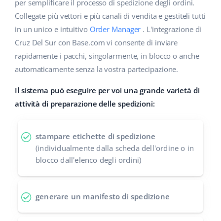
Base Analytics
per semplificare il processo di spedizione degli ordini.
Centro Assistenza
Casa e giardino
english (US)
Collegate più vettori e più canali di vendita e gestiteli tutti
AI per l'e-commerce
in un unico e intuitivo
Order Manager
. L'integrazione di
Academy
Prodotti per bambini
english (GB)
Cruz Del Sur con Base.com vi consente di inviare
Base Connect
Blog
Elettronica
english (IN)
rapidamente i pacchi, singolarmente, in blocco o anche
Workflow Automation
automaticamente senza la vostra partecipazione.
Automotive
Servizi
čeština
Gestione Spedizioni
Il sistema può eseguire per voi una grande varietà di
Food&Grocery
deutsch
attività di preparazione delle spedizioni:
Audit dell'account
Salute e bellezza
Ελληνικά
stampare etichette di spedizione
Moda
Altro
español (AR)
(individualmente dalla scheda dell'ordine o in
blocco dall'elenco degli ordini)
español (MX)
Calcolatore dei vantaggi
Collaborazione e partner
Français
generare un manifesto di spedizione
Contatto
Italiano