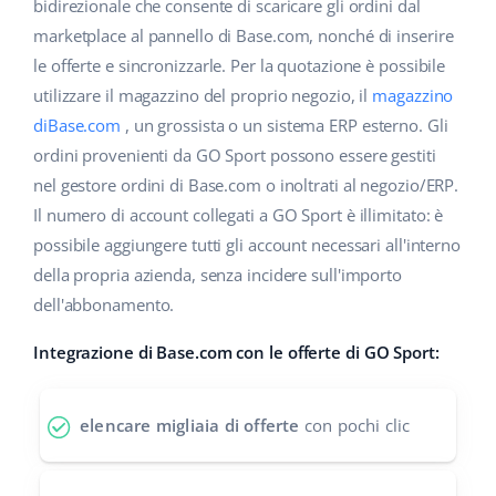
Base Analytics
bidirezionale che consente di scaricare gli ordini dal
Centro Assistenza
Casa e giardino
english (US)
marketplace al pannello di Base.com, nonché di inserire
AI per l'e-commerce
le offerte e sincronizzarle. Per la quotazione è possibile
Academy
Prodotti per bambini
english (GB)
utilizzare il magazzino del proprio negozio, il
magazzino
Base Connect
Blog
Elettronica
english (IN)
diBase.com
, un grossista o un sistema ERP esterno. Gli
Workflow Automation
ordini provenienti da GO Sport possono essere gestiti
Automotive
Servizi
čeština
nel gestore ordini di Base.com o inoltrati al negozio/ERP.
Gestione Spedizioni
Il numero di account collegati a GO Sport è illimitato: è
Food&Grocery
deutsch
Audit dell'account
possibile aggiungere tutti gli account necessari all'interno
Salute e bellezza
della propria azienda, senza incidere sull'importo
Ελληνικά
dell'abbonamento.
Moda
Altro
español (AR)
Integrazione di Base.com con le offerte di GO Sport:
español (MX)
Calcolatore dei vantaggi
elencare migliaia di offerte
con pochi clic
Collaborazione e partner
Français
Contatto
Italiano