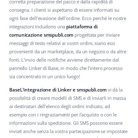
Base Analytics
corretta preparazione del pacco e dalla rapidità di
Centro Assistenza
Casa e giardino
english (US)
consegna. I clienti si aspettano di essere informati su
AI per l'e-commerce
ogni fase dell'evasione dell'ordine. Ecco perché le nostre
Academy
Prodotti per bambini
english (GB)
integrazioni includono una
piattaforma di
Base Connect
Blog
Elettronica
english (IN)
comunicazione smspubli.com
progettata per inviare
Workflow Automation
messaggi di testo relativi ai vostri ordini, siano essi
Automotive
Servizi
čeština
provenienti da un marketplace, da un negozio o da altre
Gestione Spedizioni
fonti. L'invio delle notifiche avviene direttamente dal
Food&Grocery
deutsch
Audit dell'account
pannello Linker di Base, in modo che l'intero processo
Salute e bellezza
sia concentrato in un unico luogo!
Ελληνικά
Moda
Altro
BaseL'integrazione di Linker e smspubli.com
vi dà la
español (AR)
possibilità di creare modelli di SMS e di inviarli in massa
español (MX)
Calcolatore dei vantaggi
ai destinatari dell'elenco degli ordini indicato, ad
esempio con i ringraziamenti per l'acquisto o con le
Collaborazione e partner
Français
informazioni sulla spedizione. Gli SMS possono essere
inviati anche senza la vostra partecipazione se impostate
Contatto
Italiano