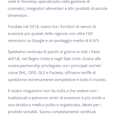
Base Analytics
sede in Slovenia, specializzato nella gestione di
Centro Assistenza
Casa e giardino
english (US)
cosmetici, integratori alimentari e altri prodotti di piccole
AI per l'e-commerce
dimensioni.
Academy
Prodotti per bambini
english (GB)
Base Connect
Fondata nel 2018, siamo tra i fornitori di servizi di
Blog
Elettronica
english (IN)
evasione più quotati della regione, con oltre 160
Workflow Automation
Automotive
recensioni su Google e un punteggio medio di 4,9/5.
Servizi
čeština
Gestione Spedizioni
Food&Grocery
Spediamo centinaia di pacchi al giorno in tutti i Paesi
deutsch
Audit dell'account
dell'UE, nel Regno Unito e negli Stati Uniti. Grazie alle
Salute e bellezza
Ελληνικά
nostre partnership privilegiate con i principali corrieri
come DHL, DPD, GLS e Packeta, offriamo tariffe di
Moda
Altro
español (AR)
spedizione estremamente competitive in tutto il mondo.
español (MX)
Calcolatore dei vantaggi
Il nostro magazzino non ha nulla a che vedere con i
tradizionali e polverosi centri di evasione: è più simile a
Collaborazione e partner
Français
una struttura medica pulita e organizzata, ideale per i
prodotti sensibili. Siamo completamente certificati
Contatto
Italiano