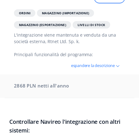
polski
ORDINI
MAGAZZINO (IMPORTAZIONE)
português (BR)
MAGAZZINO (ESPORTAZIONE)
LIVELLI DI STOCK
L'integrazione viene mantenuta e venduta da una
română
società esterna, Rtnet Ltd. Sp. k.
中文
Principali funzionalità del programma:
espandere la descrizione
2868 PLN netti
all'anno
Controllare Navireo l'integrazione con altri
sistemi: