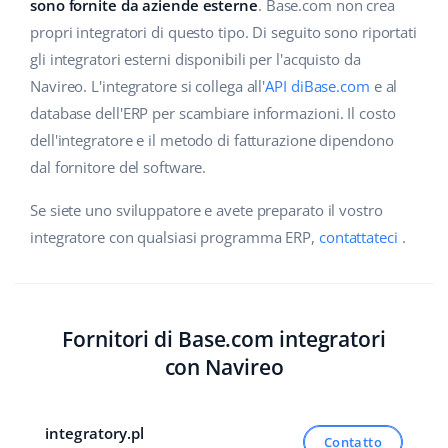
Base Analytics
sono fornite da aziende esterne
. Base.com non crea
Centro Assistenza
Casa e giardino
english (US)
propri integratori di questo tipo. Di seguito sono riportati
AI per l'e-commerce
gli integratori esterni disponibili per l'acquisto da
Academy
Prodotti per bambini
english (GB)
Navireo. L'integratore si collega all'
API diBase.com
e al
Base Connect
Blog
Elettronica
english (IN)
database dell'ERP per scambiare informazioni. Il costo
Workflow Automation
dell'integratore e il metodo di fatturazione dipendono
Automotive
Servizi
čeština
dal fornitore del software.
Gestione Spedizioni
Food&Grocery
deutsch
Se siete uno sviluppatore e avete preparato il vostro
Audit dell'account
integratore con qualsiasi programma ERP,
contattateci
.
Salute e bellezza
Ελληνικά
Moda
Altro
español (AR)
Fornitori di Base.com integratori
español (MX)
Calcolatore dei vantaggi
con Navireo
Collaborazione e partner
Français
Contatto
integratory.pl
Italiano
Contatto