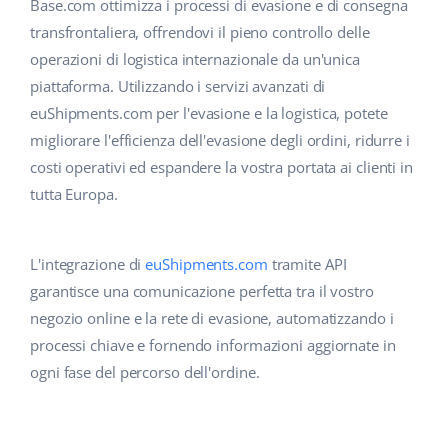
Base Analytics
Base.com ottimizza i processi di evasione e di consegna
Centro Assistenza
Casa e giardino
english (US)
transfrontaliera, offrendovi il pieno controllo delle
AI per l'e-commerce
operazioni di logistica internazionale da un'unica
Academy
Prodotti per bambini
english (GB)
piattaforma. Utilizzando i servizi avanzati di
Base Connect
Blog
Elettronica
english (IN)
euShipments.com per l'evasione e la logistica, potete
Workflow Automation
migliorare l'efficienza dell'evasione degli ordini, ridurre i
Automotive
Servizi
čeština
costi operativi ed espandere la vostra portata ai clienti in
Gestione Spedizioni
tutta Europa.
Food&Grocery
deutsch
Audit dell'account
Salute e bellezza
Ελληνικά
L'integrazione di
euShipments.com
tramite API
Moda
Altro
garantisce una comunicazione perfetta tra il vostro
español (AR)
negozio online e la rete di evasione, automatizzando i
español (MX)
Calcolatore dei vantaggi
processi chiave e fornendo informazioni aggiornate in
ogni fase del percorso dell'ordine.
Collaborazione e partner
Français
Contatto
Italiano