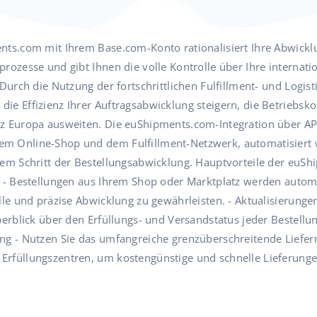
nts.com mit Ihrem Base.com-Konto rationalisiert Ihre Abwickl
rozesse und gibt Ihnen die volle Kontrolle über Ihre internati
 Durch die Nutzung der fortschrittlichen Fulfillment- und Logis
ie Effizienz Ihrer Auftragsabwicklung steigern, die Betriebsk
z Europa ausweiten. Die euShipments.com-Integration über API
m Online-Shop und dem Fulfillment-Netzwerk, automatisiert wi
dem Schritt der Bestellungsabwicklung. Hauptvorteile der euSh
ng - Bestellungen aus Ihrem Shop oder Marktplatz werden auto
lle und präzise Abwicklung zu gewährleisten. - Aktualisierungen
berblick über den Erfüllungs- und Versandstatus jeder Bestellung
ng - Nutzen Sie das umfangreiche grenzüberschreitende Liefe
Erfüllungszentren, um kostengünstige und schnelle Lieferunge