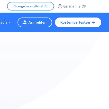
German
is OK
Change to english (US)
tsch
Anmelden
Kostenlos testen