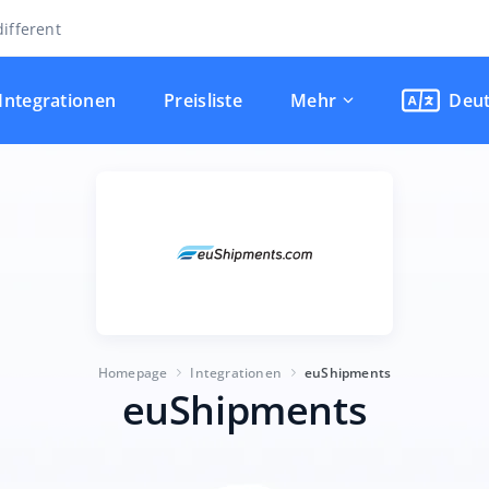
ifferent
Integrationen
Preisliste
Mehr
Deu
Homepage
Integrationen
euShipments
euShipments