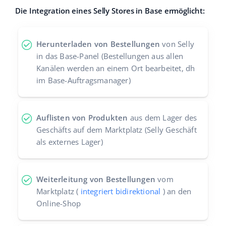
Die Integration eines Selly Stores in Base ermöglicht:
Zusammenarbeit und Partner
polski
Kontakt
português (BR)
Herunterladen von Bestellungen
von Selly
in das Base-Panel (Bestellungen aus allen
română
Kanälen werden an einem Ort bearbeitet, dh
im Base-Auftragsmanager)
中文
Auflisten von Produkten
aus dem Lager des
Geschäfts auf dem Marktplatz (Selly Geschäft
als externes Lager)
Weiterleitung von Bestellungen
vom
Marktplatz (
integriert bidirektional
) an den
Online-Shop