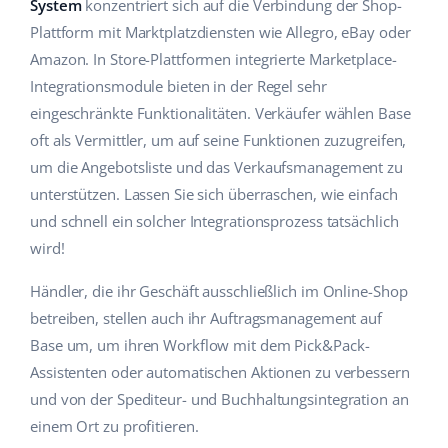
System
konzentriert sich auf die Verbindung der Shop-
Hilfe
Haus & Garten
english (US)
Plattform mit Marktplatzdiensten wie Allegro, eBay oder
Marktplatz-Manager
Amazon. In Store-Plattformen integrierte Marketplace-
Akademie
Produkte für Kinder
english (GB)
Integrationsmodule bieten in der Regel sehr
Workflow-Automatisierung
Marketplace Ebook
Elektronik
english (IN)
eingeschränkte Funktionalitäten. Verkäufer wählen Base
Versandmanagement
oft als Vermittler, um auf seine Funktionen zuzugreifen,
Blog
Autoteile
čeština
um die Angebotsliste und das Verkaufsmanagement zu
Preisautomatisierung
unterstützen. Lassen Sie sich überraschen, wie einfach
Supermarkt
Dienstleistungen
deutsch
KI für E-Commerce
und schnell ein solcher Integrationsprozess tatsächlich
Health & Beauty
wird!
Ελληνικά
Systemimplementierungen
Mode
Ecosystem
Händler, die ihr Geschäft ausschließlich im Online-Shop
español (AR)
Base.com Audit
betreiben, stellen auch ihr Auftragsmanagement auf
español (MX)
Base um, um ihren Workflow mit dem Pick&Pack-
Base Analytics
Assistenten oder automatischen Aktionen zu verbessern
Andere
Français
Base Connect
und von der Spediteur- und Buchhaltungsintegration an
einem Ort zu profitieren.
Vorteilsrechner
Italiano